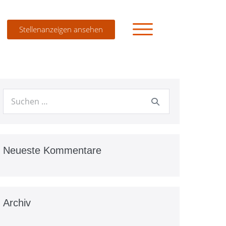
Stellenanzeigen ansehen
PFLEGESCHULE
AUSBILDUNG ZUM/ZUR STAATLICH
GEPRÜFTEN
PFLEGEFACHHELFER/IN
Neueste Kommentare
AUSBILDUNG ZUM/ZUR
PFLEGEFACHMANN/-FRAU
PROJEKTE
Archiv