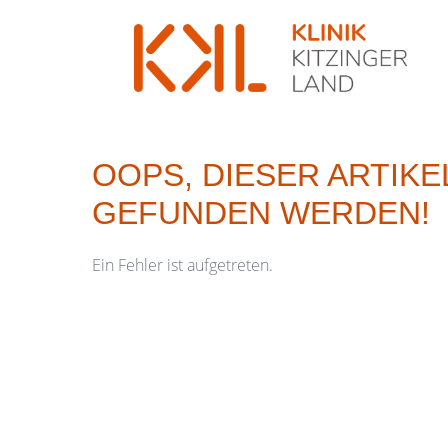
OOPS, DIESER ARTIKE
ÜBER UNS
STE
GEFUNDEN WERDEN!
INFORMATIONEN FÜR ÄRZTE /
ALL
ÄRZTINNEN
Ein Fehler ist aufgetreten.
ONL