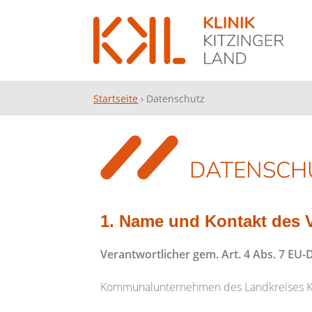
Startseite
›
Datenschutz
ÜBER UNS
STE
INFORMATIONEN FÜR ÄRZTE /
ALL
DATENSCH
ÄRZTINNEN
ONL
1. Name und Kontakt des 
Verantwortlicher gem. Art. 4 Abs. 7 E
Kommunalunternehmen des Landkreises K