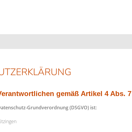
LLENANGEBOTE
WARUM ZU UNS?
E STELLENANGEBOTE
UNSERE VORZÜGE
UTZ­ERKLÄRUNG
INE BEWERBUNG
IHRE VORTEILE
Verantwortlichen gemäß Artikel 4 Abs.
U-Datenschutz-Grundverordnung (DSGVO) ist:
itzingen