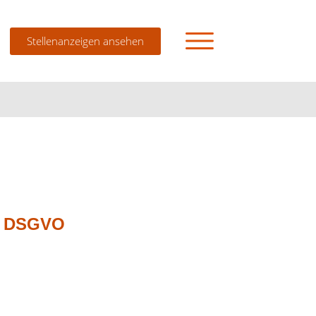
Stellenanzeigen ansehen
PFLEGESCHULE
AUSBILDUNG ZUM/ZUR STAATLICH
GEPRÜFTEN
PFLEGEFACHHELFER/IN
 7 DSGVO
AUSBILDUNG ZUM/ZUR
PFLEGEFACHMANN/-FRAU
PROJEKTE