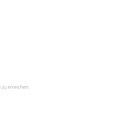
SCHULTEAM
ONLINE BEWERBUNG FÜR DIE
PFLEGESCHULE
n zu erreichen: